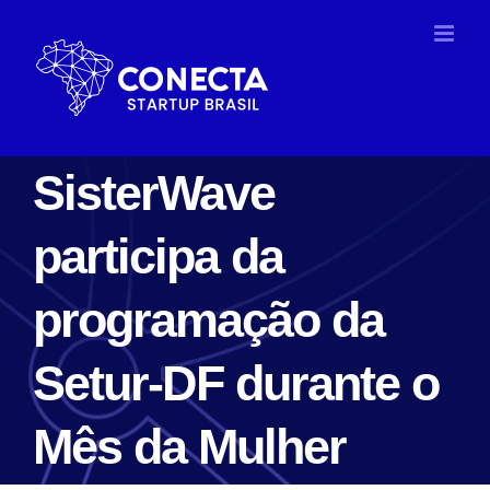
Ir
para
o
conteúdo
SisterWave
participa da
programação da
Setur-DF durante o
Mês da Mulher