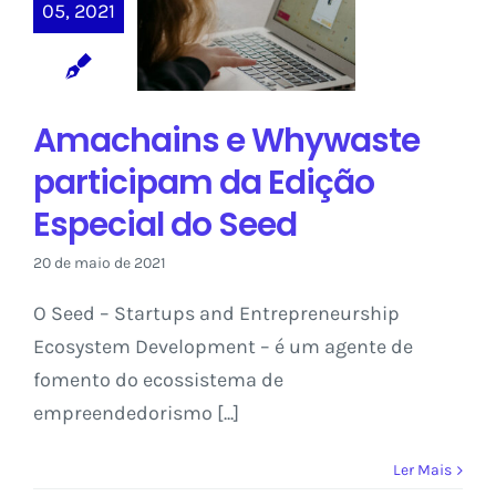
Whywaste
05, 2021
participam da
Edição Especial
do Seed
Amachains e Whywaste
Saber Conecta
participam da Edição
Especial do Seed
20 de maio de 2021
O Seed – Startups and Entrepreneurship
Ecosystem Development – é um agente de
fomento do ecossistema de
empreendedorismo [...]
Ler Mais