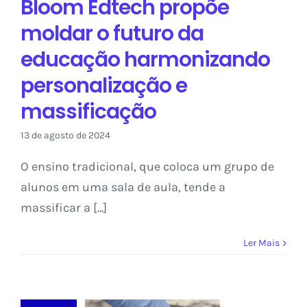
Bloom Edtech propõe
Sem categoria
moldar o futuro da
educação harmonizando
personalização e
massificação
13 de agosto de 2024
O ensino tradicional, que coloca um grupo de
alunos em uma sala de aula, tende a
massificar a [...]
Ler Mais
Deeptech
Proderme
promete