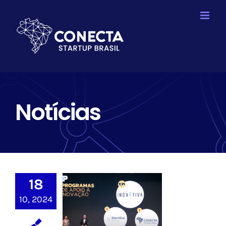
Ir
para
o
conteúdo
Notícias
Conecta Startup
18
Brasil entre os
TOP 3
10, 2024
Programas de
Apoio à