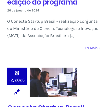
edição do programa
26 de janeiro de 2024
O Conecta Startup Brasil - realização conjunta
do Ministério de Ciência, Tecnologia e Inovação
(MCTI), da Associação Brasileira [...]
Ler Mais
Conecta Startup
Brasil anuncia
8
ampliação do
valor das bolsas
12, 2023
e dá boas-
vindas aos
participantes da
segunda edição