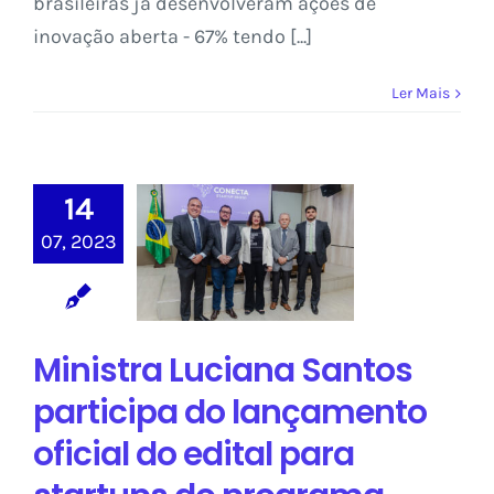
brasileiras já desenvolveram ações de
inovação aberta - 67% tendo [...]
Ler Mais
Ministra Luciana
Santos participa
14
do lançamento
07, 2023
oficial do edital
para startups
do programa
Conecta Startup
Ministra Luciana Santos
Brasil
participa do lançamento
Sem categoria
oficial do edital para