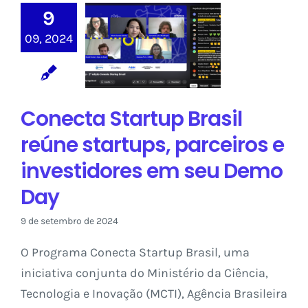
Conecta Startup
9
Brasil reúne
09, 2024
startups,
parceiros e
investidores em
seu Demo Day
Conecta Startup Brasil
Sem categoria
reúne startups, parceiros e
investidores em seu Demo
Day
9 de setembro de 2024
O Programa Conecta Startup Brasil, uma
iniciativa conjunta do Ministério da Ciência,
Tecnologia e Inovação (MCTI), Agência Brasileira