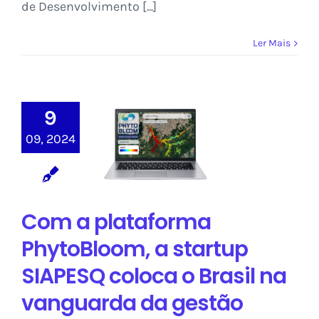
de Desenvolvimento [...]
Ler Mais
Com a
plataforma
9
PhytoBloom, a
startup SIAPESQ
09, 2024
coloca o Brasil
na vanguarda
da gestão
ambiental
Com a plataforma
sustentável
PhytoBloom, a startup
Sem categoria
SIAPESQ coloca o Brasil na
vanguarda da gestão