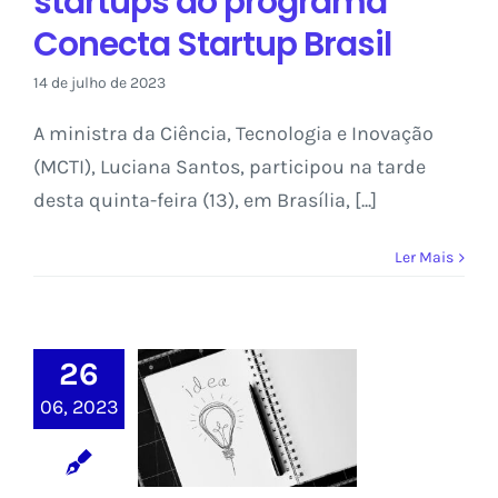
startups do programa
Conecta Startup Brasil
14 de julho de 2023
A ministra da Ciência, Tecnologia e Inovação
(MCTI), Luciana Santos, participou na tarde
desta quinta-feira (13), em Brasília, [...]
Ler Mais
Conecta Startup
Brasil abre
26
chamada para
06, 2023
selecionar 100
equipes
empreendedoras