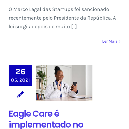
O Marco Legal das Startups foi sancionado
recentemente pelo Presidente da República. A
lei surgiu depois de muito [...]
Ler Mais
26
Eagle Care é
05, 2021
implementado
no município de
Meleiro
Saber Conecta
Eagle Care é
implementado no