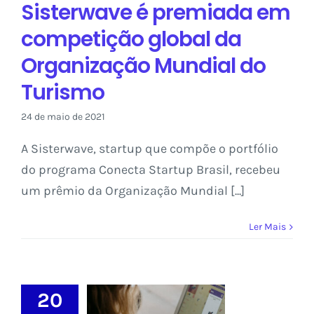
Turismo
Sisterwave é premiada em
Saber Conecta
competição global da
Organização Mundial do
Turismo
24 de maio de 2021
A Sisterwave, startup que compõe o portfólio
do programa Conecta Startup Brasil, recebeu
um prêmio da Organização Mundial [...]
Ler Mais
20
Amachains e