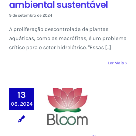
ambiental sustentável
9 de setembro de 2024
A proliferação descontrolada de plantas
aquáticas, como as macrófitas, é um problema
crítico para o setor hidrelétrico. "Essas [...]
Ler Mais
Bloom Edtech
13
propõe moldar o
futuro da
08, 2024
educação
harmonizando
personalização
e massificação