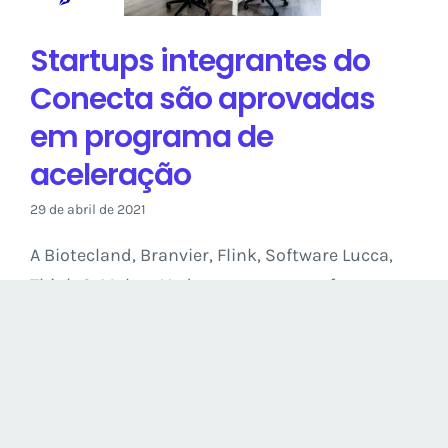
programa de
aceleração
Startups integrantes do
Blog
Conecta são aprovadas
em programa de
aceleração
29 de abril de 2021
A Biotecland, Branvier, Flink, Software Lucca,
Think & Make e Yudoc, startups que fazem
parte do Programa Conecta [...]
Ler Mais