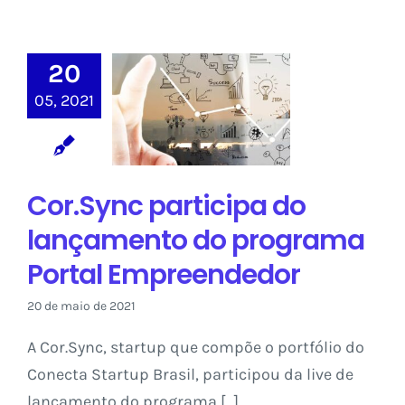
20
Cor.Sync
participa do
05, 2021
lançamento do
programa Portal
Empreendedor
Cor.Sync participa do
Saber Conecta
lançamento do programa
Portal Empreendedor
20 de maio de 2021
A Cor.Sync, startup que compõe o portfólio do
Conecta Startup Brasil, participou da live de
lançamento do programa [...]