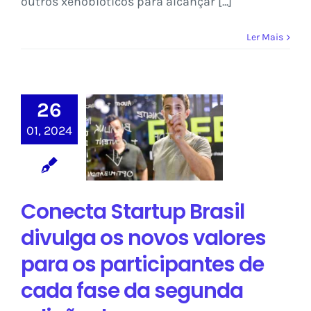
outros xenobióticos para alcançar [...]
Ler Mais
Conecta Startup
Brasil divulga os
26
novos valores
01, 2024
para os
participantes de
cada fase da
segunda edição
Conecta Startup Brasil
do programa
divulga os novos valores
Sem categoria
para os participantes de
cada fase da segunda