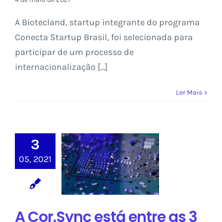
A Biotecland, startup integrante do programa
Conecta Startup Brasil, foi selecionada para
participar de um processo de
internacionalização [...]
Ler Mais
A Cor.Sync está
3
entre as 3
05, 2021
primeiras
colocadas na
competição da
Startup Olé
A Cor.Sync está entre as 3
Blog