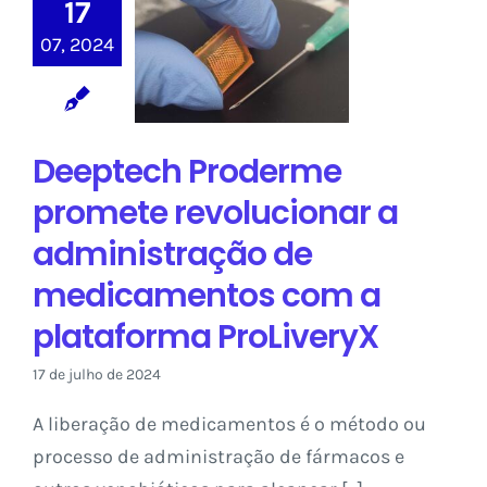
17
revolucionar a
07, 2024
administração
de
medicamentos
com a
Deeptech Proderme
plataforma
ProLiveryX
promete revolucionar a
Sem categoria
administração de
medicamentos com a
plataforma ProLiveryX
17 de julho de 2024
A liberação de medicamentos é o método ou
processo de administração de fármacos e