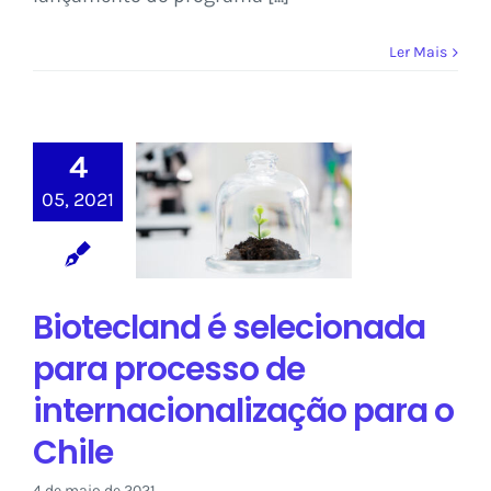
Ler Mais
Biotecland é
4
selecionada
05, 2021
para processo
de
internacionalização
para o Chile
Biotecland é selecionada
Blog
para processo de
internacionalização para o
Chile
4 de maio de 2021