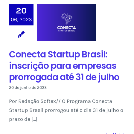
20
Conecta Startup
Brasil: inscrição
06, 2023
para empresas
prorrogada até
31 de julho
Conecta Startup Brasil:
Sem categoria
inscrição para empresas
prorrogada até 31 de julho
20 de junho de 2023
Por Redação Softex// O Programa Conecta
Startup Brasil prorrogou até o dia 31 de julho o
prazo de [...]