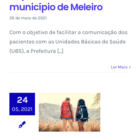
município de Meleiro
26 de maio de 2021
Com o objetivo de facilitar a comunicação dos
pacientes com as Unidades Básicas de Saúde
(UBS), a Prefeitura [...]
Ler Mais
Sisterwave é
24
premiada em
competição
05, 2021
global da
Organização
Mundial do