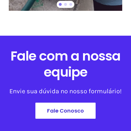
Fale com a nossa
equipe
Envie sua dúvida no nosso formulário!
Fale Conosco