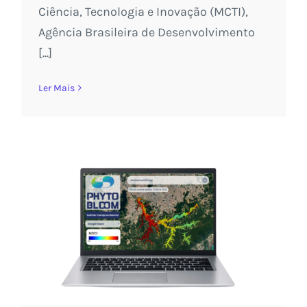
Ciência, Tecnologia e Inovação (MCTI),
Agência Brasileira de Desenvolvimento
[...]
Ler Mais
Com a plataforma PhytoBloom, a
startup SIAPESQ coloca o Brasil na
vanguarda da gestão ambiental
sustentável
Sem categoria