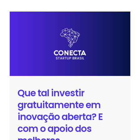
Que tal investir gratuitamente em
inovação aberta? E com o apoio
dos melhores especialistas?
Sem categoria
Que tal investir
gratuitamente em
inovação aberta? E
com o apoio dos