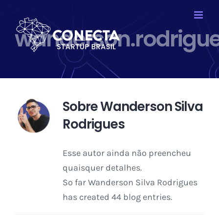
Ir
para
wanderson.rodrigu
o
conteúdo
Sobre
Wanderson Silva
Rodrigues
Esse autor ainda não preencheu
quaisquer detalhes.
So far Wanderson Silva Rodrigues
has created 44 blog entries.