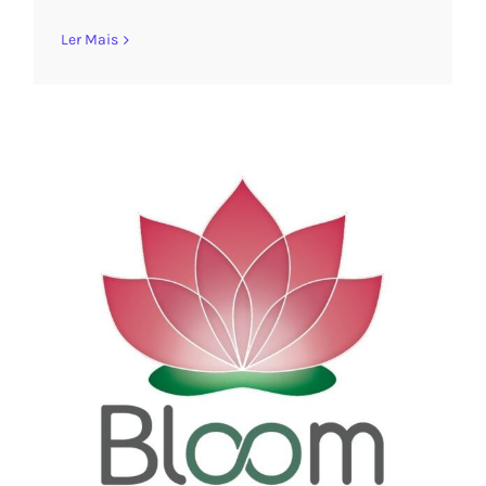
Ler Mais
Bloom Edtech propõe moldar o
futuro da educação
harmonizando personalização e
massificação
Sem categoria