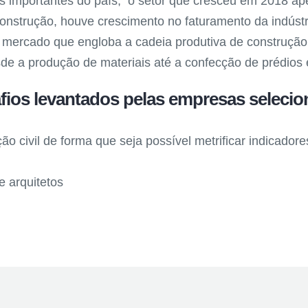
is importantes do país, o setor que cresceu em 2018 a
 Construção, houve crescimento no faturamento da indús
cado que engloba a cadeia produtiva de construção ap
sde a produção de materiais até a confecção de prédios 
ios levantados pelas empresas selecion
ção civil de forma que seja possível metrificar indicad
e arquitetos