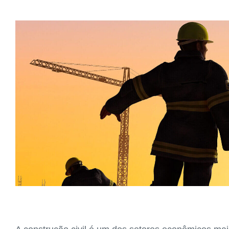
View
Larger
Image