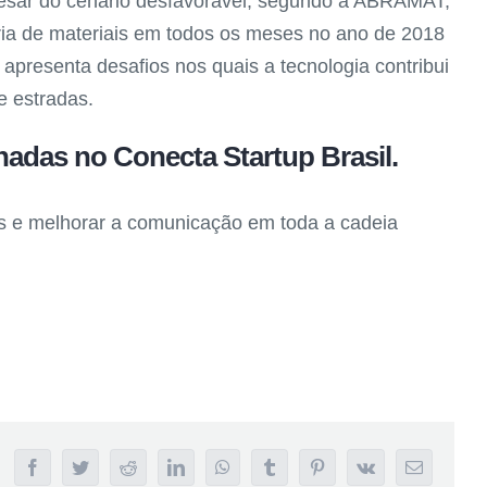
pesar do cenário desfavorável, segundo a ABRAMAT,
tria de materiais em todos os meses no ano de 2018
resenta desafios nos quais a tecnologia contribui
e estradas.
adas no Conecta Startup Brasil.
ores e melhorar a comunicação em toda a cadeia
Facebook
Twitter
Reddit
LinkedIn
WhatsApp
Tumblr
Pinterest
Vk
E-
mail