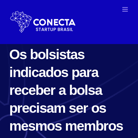
Ir
para
o
conteúdo
Os bolsistas
indicados para
receber a bolsa
precisam ser os
mesmos membros