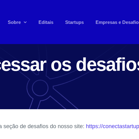
Sobre
Editais
Startups
Empresas e Desafio
ssar os desafio
a seção de desafios do nosso site:
https://conectastartup