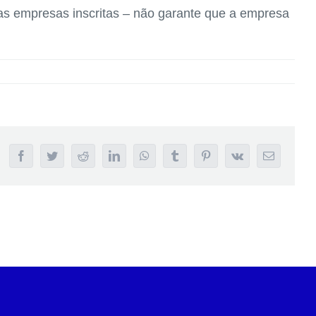
das empresas inscritas – não garante que a empresa
Facebook
Twitter
Reddit
LinkedIn
WhatsApp
Tumblr
Pinterest
Vk
E-
mail