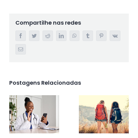
Compartilhe nas redes
Facebook
Twitter
Reddit
LinkedIn
WhatsApp
Tumblr
Pinterest
Vk
E-
mail
Postagens Relacionadas