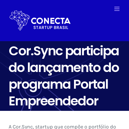
Ir
para
o
conteúdo
Cor.Sync participa
do lançamento do
programa Portal
Empreendedor
A Cor.Sync, startup que compõe o portfólio do