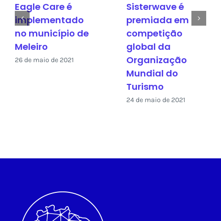
Eagle Care é
Sisterwave é
implementado
premiada em
no município de
competição
Meleiro
global da
Organização
26 de maio de 2021
Mundial do
Turismo
24 de maio de 2021