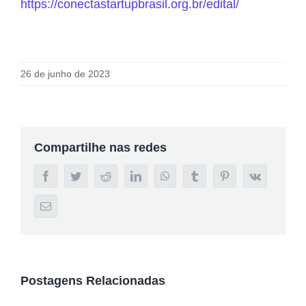
https://conectastartupbrasil.org.br/edital/
26 de junho de 2023
Compartilhe nas redes
Facebook
Twitter
Reddit
LinkedIn
WhatsApp
Tumblr
Pinterest
Vk
E-
mail
Postagens Relacionadas