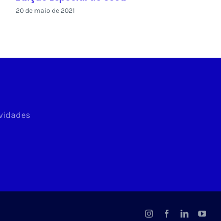
20 de maio de 2021
ovidades
Instagram
Facebook
LinkedIn
You