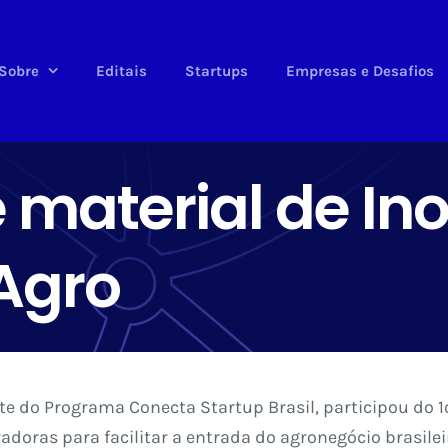
Sobre
Editais
Startups
Empresas e Desafios
material de In
 Agro
te do Programa Conecta Startup Brasil, participou do 
vadoras para facilitar a entrada do agronegócio brasi