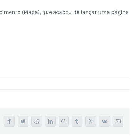
astecimento (Mapa), que acabou de lançar uma página
Facebook
Twitter
Reddit
LinkedIn
WhatsApp
Tumblr
Pinterest
Vk
E-
mail