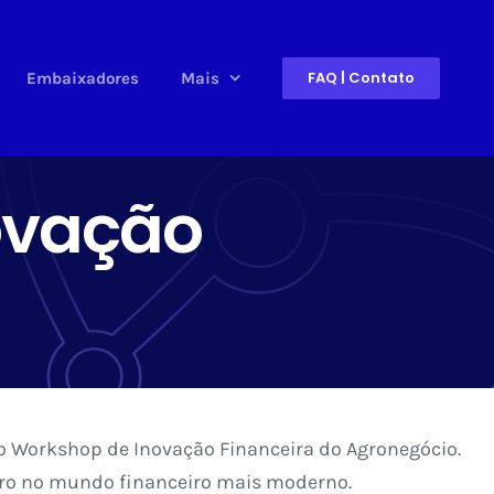
FAQ | Contato
Embaixadores
Mais
ovação
1º Workshop de Inovação Financeira do Agronegócio.
leiro no mundo financeiro mais moderno.