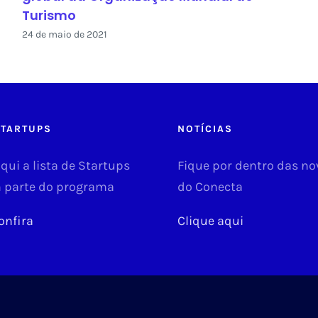
Turismo
24 de maio de 2021
TARTUPS
NOTÍCIAS
ui a lista de Startups
Fique por dentro das n
 parte do programa
do Conecta
onfira
Clique aqui