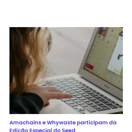
Amachains e Whywaste participam da
Edição Especial do Seed